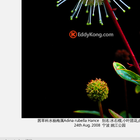
茜草科水杨梅属Adina rubella Hance 别名:水石榴,小叶团
24th Aug. 2008 宁波 姚江公园