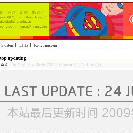
Sidebar
Links
Kongyang.com
top updating
by
Eddy
|
Misc
|
Reads(65924)
|
Comments(0)
|
Trackbacks(0)