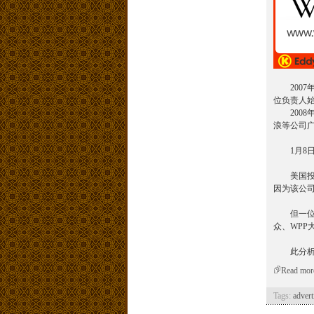
2007年
位负责人始
2008年
浪等公司广
1月8日
美国投资银
因为该公
但一位分
众、WPP
此分析人
Read mor
Tags:
advert