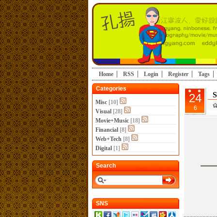
Home
RSS
Login
Register
Tags
Categories
S
24
Misc
[10]
6
Visual
[28]
Movie+Music
[18]
Financial
[8]
Web+Tech
[8]
Digital
[1]
Search
SNS