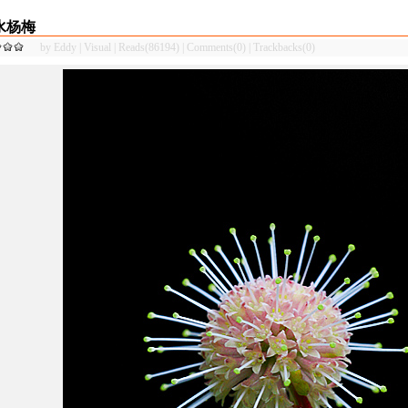
水杨梅
by
Eddy
|
Visual
|
Reads(86194)
|
Comments(0)
|
Trackbacks(0)