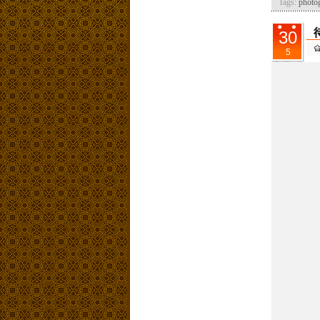
Tags:
photo
30
5