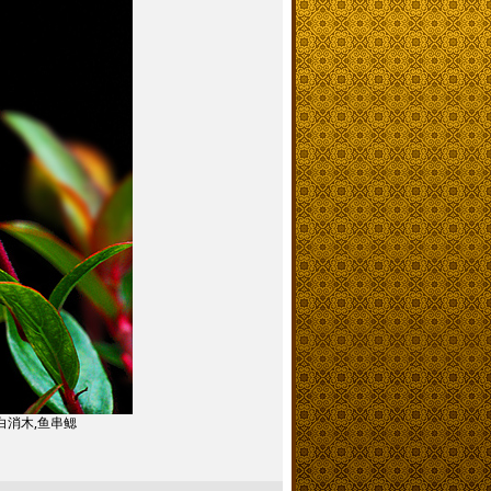
花,白消木,鱼串鳃