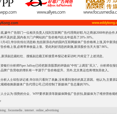
底,蒙牛广告部门一位相关负责人找到互联网广告代理商好耶,与之商谈2008年的合作
料不及的是,国内各大门户网站的广告价格均比去年提高了20%-30%。
1月4日,华尔街传出消息称,包括新浪在内的国内互联网媒体广告价格将上涨,其中新浪
告价格上涨,必将带来收益上涨。受此利好消息的刺激,新浪股价当天大涨7.96%。
,新浪副总裁杜红、搜狐副总载王昕接受本报记者采访时,均肯定了上述消息。
行分析师Piper Jaffray已经把新浪股票的评级由"中性"上调至"买入"。分析师
司品牌广告营收的增长有一半源于广告价格提升。另外,北京奥运也将增加其收入。
析人士却告诉记者,华尔街只看到了表象,没有看到涨价的真正原因。他认为,主要原
大规模收购新媒体广告代理公司,已经控制了新媒体广告总量的70%。
士认为:强势的分众、WPP要求新浪等新媒体降低广告折扣,新媒体为了维持营收规模
e
ising
,
focusmedia
,
internet
,
online_advertising