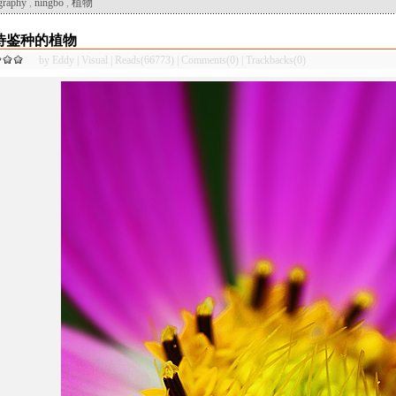
graphy
,
ningbo
,
植物
待鉴种的植物
by
Eddy
|
Visual
|
Reads(66773)
|
Comments(0)
|
Trackbacks(0)