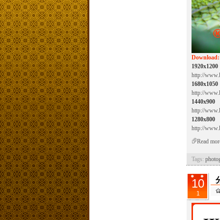
Download:
1920x1200
http://www.
1680x1050
http://www.
1440x900
http://www.
1280x800
http://www.
Read mor
Tags:
photo
10
1