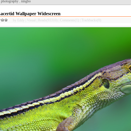
,
photography
,
ningbo
acertid Wallpaper Widescreen
by
Eddy
|
Visual
|
Reads(93310)
|
Comments(1)
|
Trackbacks(0)