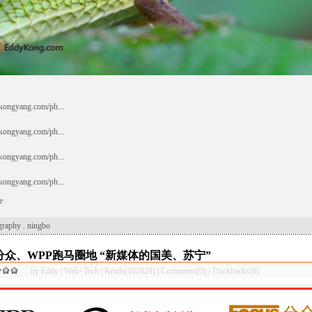
kongyang.com/ph...
kongyang.com/ph...
kongyang.com/ph...
kongyang.com/ph...
e
graphy
,
ningbo
分众、WPP跑马圈地 “新媒体的国美、苏宁”
by
Eddy
|
Web+Tech
|
Reads(102829)
|
Comments(0)
|
Trackbacks(0)