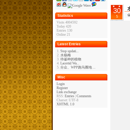
30
Statistics
5
Visits 4004592
Today 420
Entries 130
Online 21
Latest Entries
Stop updati...
水杨梅
待鉴种的植物
Lacertid Wa...
分众、WPP跑马圈地 ...
Misc
Login
Register
Link exchange
RSS:
Entries
|
Comments
Charset: UTF-8
XHTML 1.0