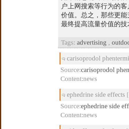
户上网搜索等行为的客
价值。总之，那些更能
最终提高流量价值的技
Tags:
advertising
,
outdo
carisoprodol phenterm
Source:
carisoprodol phe
Content:news
ephedrine side effects
Source:
ephedrine side eff
Content:news