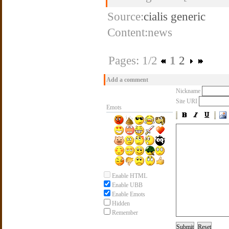
Source:
cialis generic
Content:news
Pages: 1/2
1
2
Add a comment
Nickname
Site URI
Emots
Enable HTML
Enable UBB
Enable Emots
Hidden
Remember