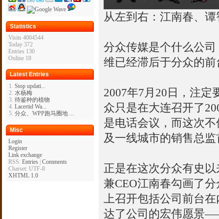
从左到右：江南春、谭
Statistics
Visits 4004544
分众传媒是个什么公司
Today 372
Entries 130
Online 18
维已经滞后于分众的前
Latest Entries
Stop updati...
2007年7月20日，
水杨梅
待鉴种的植物
众只是在大连召开了2
Lacertid Wa...
分众、WPP跑马圈地 ...
是电话会议，而这次不
Misc
及一线城市的销售总监
Login
Register
Link exchange
RSS:
Entries
|
Comments
正是在这次分众有史以
Charset: UTF-8
XHTML 1.0
兼CEO江南春勾画了分
上召开包括公司前台在
达了公司的宏伟愿景—