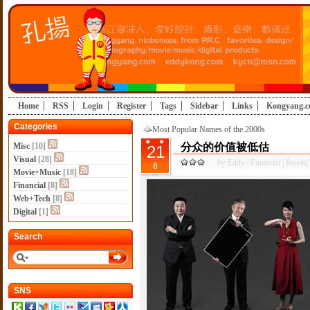
Home
RSS
Login
Register
Tags
Sidebar
Links
Kongyang.
Categories
Most Popular Names of the 2000s
Misc
[10]
分众的价值被低估
21
Visual
[28]
by
Eddy
|
Financial
|
Reads(
8
Movie+Music
[18]
Financial
[8]
Web+Tech
[8]
Digital
[1]
Search
SNS